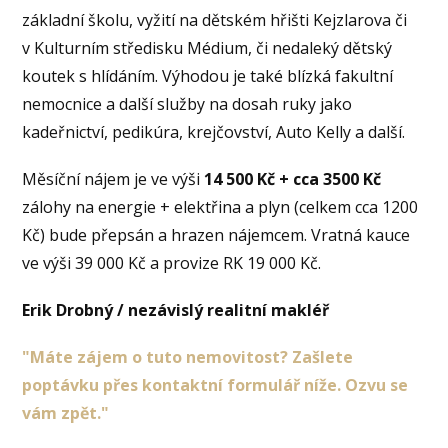
základní školu, vyžití na dětském hřišti Kejzlarova či
v Kulturním středisku Médium, či nedaleký dětský
koutek s hlídáním. Výhodou je také blízká fakultní
nemocnice a další služby na dosah ruky jako
kadeřnictví, pedikúra, krejčovství, Auto Kelly a další.
Měsíční nájem je ve výši
14 500 Kč + cca 3500 Kč
zálohy na energie + elektřina a plyn (celkem cca 1200
Kč) bude přepsán a hrazen nájemcem. Vratná kauce
ve výši 39 000 Kč a provize RK 19 000 Kč.
Erik Drobný / nezávislý realitní makléř
"Máte zájem o tuto nemovitost? Zašlete
poptávku přes kontaktní formulář níže. Ozvu se
vám zpět."