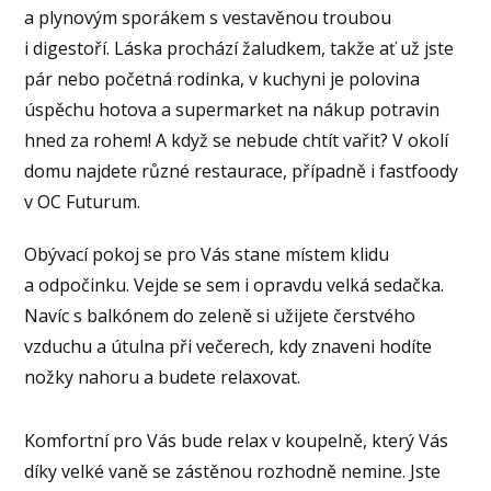
a plynovým sporákem s vestavěnou troubou
i digestoří. Láska prochází žaludkem, takže ať už jste
pár nebo početná rodinka, v kuchyni je polovina
úspěchu hotova a supermarket na nákup potravin
hned za rohem! A když se nebude chtít vařit? V okolí
domu najdete různé restaurace, případně i fastfoody
v OC Futurum.
Obývací pokoj se pro Vás stane místem klidu
a odpočinku. Vejde se sem i opravdu velká sedačka.
Navíc s balkónem do zeleně si užijete čerstvého
vzduchu a útulna při večerech, kdy znaveni hodíte
nožky nahoru a budete relaxovat.
Komfortní pro Vás bude relax v koupelně, který Vás
díky velké vaně se zástěnou rozhodně nemine. Jste