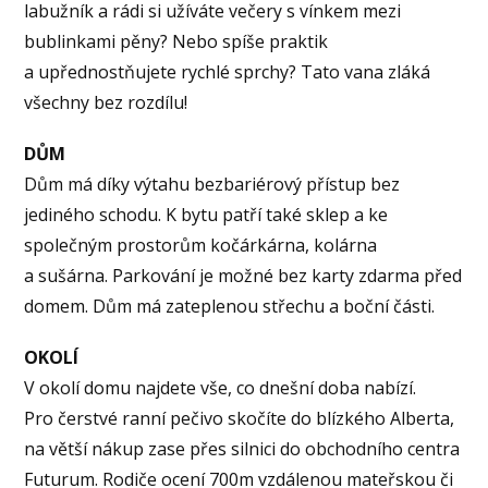
labužník a rádi si užíváte večery s vínkem mezi
bublinkami pěny? Nebo spíše praktik
a upřednostňujete rychlé sprchy? Tato vana zláká
všechny bez rozdílu!
DŮM
Dům má díky výtahu bezbariérový přístup bez
jediného schodu. K bytu patří také sklep a ke
společným prostorům kočárkárna, kolárna
a sušárna. Parkování je možné bez karty zdarma před
domem. Dům má zateplenou střechu a boční části.
OKOLÍ
V okolí domu najdete vše, co dnešní doba nabízí.
Pro čerstvé ranní pečivo skočíte do blízkého Alberta,
na větší nákup zase přes silnici do obchodního centra
Futurum. Rodiče ocení 700m vzdálenou mateřskou či