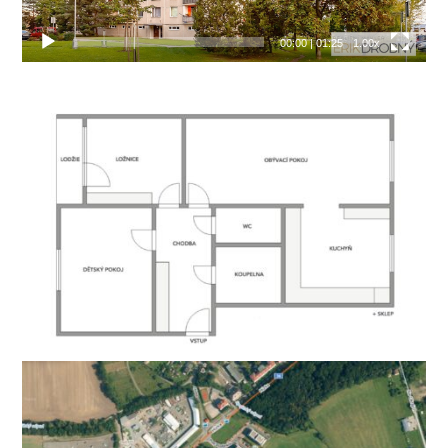
00:00
|
01:25
1.00x