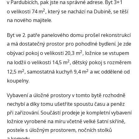
v Pardubicích, pak jste na správné adrese. Byt 3+1
2
o velikosti 74 m
, který se nachází na Dubině, se těší
na nového majitele.
Byt ve 2. patře panelového domu prošel rekonstrukcí
a má dostatečný prostor pro pohodlné bydlení. Je zde
2
obývací pokoj o velikosti 20,3 m
, ložnice se vstupem
2
na lodžii o velikosti 14,5 m
, dětský pokoj s rozměrem
2
2
12,5 m
, samostatná kuchyň 9,4 m
a wc oddělené od
koupelny.
Vybavení a úložné prostory v tomto bytě rozhodně
nechybí a díky tomu ušetříte spoustu času a peněz
při zařizování. Součástí prodeje je kompletní vybavení
ložnice vyrobené na míru včetně velké šatní skříně,
postele s úložným prostorem, nočních stolků
a komody.