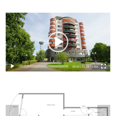
Video
přehrávač
00:00
|
01:23
1.00x