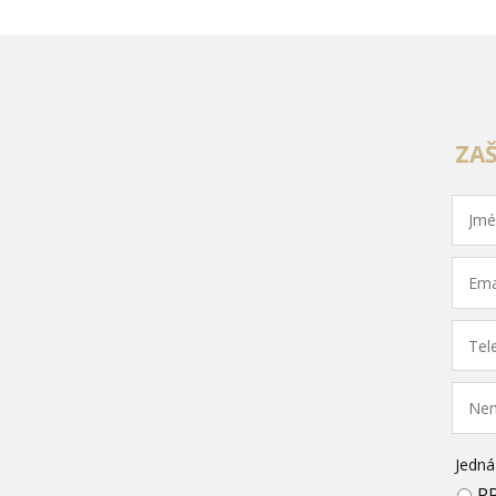
ZA
Jedná
P