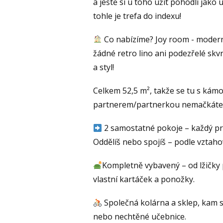
a ještě si u toho užít pohodlí jako 
tohle je trefa do indexu!
Co nabízíme? Joy room - modern
žádné retro lino ani podezřelé skvr
a styl!
Celkem 52,5 m², takže se tu s ká
partnerem/partnerkou nemačkáte
2 samostatné pokoje – každý pro
Oddělíš nebo spojíš – podle vztaho
Kompletně vybavený – od lžičky po
vlastní kartáček a ponožky.
‍ Společná kolárna a sklep, kam
nebo nechtěné učebnice.