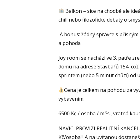
Balkon – sice na chodbě ale ideá
chill nebo filozofické debaty o smys
A bonus: žádný správce s přísným 
a pohoda.
Joy room se nachází ve 3. patře zr
domu na adrese Stavbařů 154, což j
sprintem (nebo 5 minut chůzí) od u
Cena je celkem na pohodu za vy
vybavením:
6500 Kč / osoba / měs., vratná kau
NAVÍC, PROVIZI REALITNÍ KANCELÁ
Kč/osoba!!! A na uvítanou dostaneš 