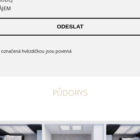
ÁJEM
ODESLAT
e označená hvězdičkou jsou povinná
PŮDORYS