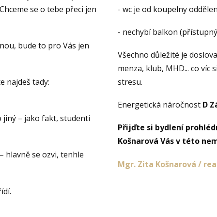
Chceme se o tebe přeci jen
- wc je od koupelny oddělen
- nechybí balkon (přístupný
dnou, bude to pro Vás jen
Všechno důležité je doslov
menza, klub, MHD... co víc 
e najdeš tady:
stresu.
Energetická náročnost
D
Z
jiný – jako fakt, studenti
Přijďte si bydlení prohlé
Košnarová Vás v této nem
– hlavně se ozvi, tenhle
Mgr. Zita Košnarová / rea
ídí.