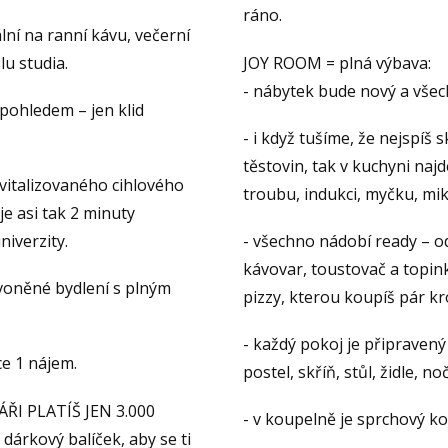
ráno.
lní na ranní kávu, večerní
lu studia.
JOY ROOM = plná výbava:
- nábytek bude nový a všec
pohledem – jen klid
- i když tušíme, že nejspíš
těstovin, tak v kuchyni naj
evitalizovaného cihlového
troubu, indukci, myčku, mi
e asi tak 2 minuty
niverzity.
- všechno nádobí ready – od
kávovar, toustovač a topin
voněné bydlení s plným
pizzy, kterou koupíš pár k
- každý pokoj je připraven
ce 1 nájem.
postel, skříň, stůl, židle, n
ŘI PLATÍŠ JEN 3.000
- v koupelně je sprchový ko
dárkový balíček, aby se ti