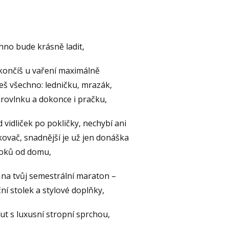
hno bude krásně ladit,
 skončíš u vaření maximálně
deš všechno: ledničku, mrazák,
krovlnku a dokonce i pračku,
 vidliček po pokličky, nechybí ani
kovač, snadnější je už jen donáška
roků od domu,
ý na tvůj semestrální maraton –
oční stolek a stylové doplňky,
ut s luxusní stropní sprchou,