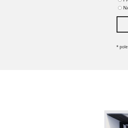
N
* pol