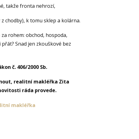
é, takže fronta nehrozí,
 z chodby), k tomu sklep a kolárna.
a za rohem: obchod, hospoda,
si přát? Snad jen zkouškové bez
ákon č. 406/2000 Sb.
dnout, realitní makléřka Zita
ovitosti ráda provede.
litní makléřka