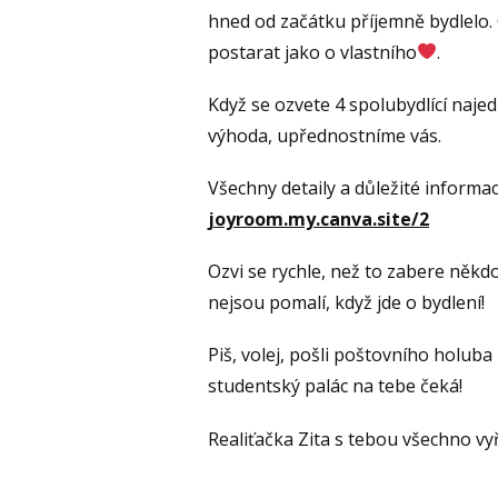
hned od začátku příjemně bydlelo. 
postarat jako o vlastního
.
Když se ozvete 4 spolubydlící naje
výhoda, upřednostníme vás.
Všechny detaily a důležité informac
joyroom.my.canva.site/2
Ozvi se rychle, než to zabere někdo 
nejsou pomalí, když jde o bydlení!
Piš, volej, pošli poštovního holuba 
studentský palác na tebe čeká!
Realiťačka Zita s tebou všechno vyř