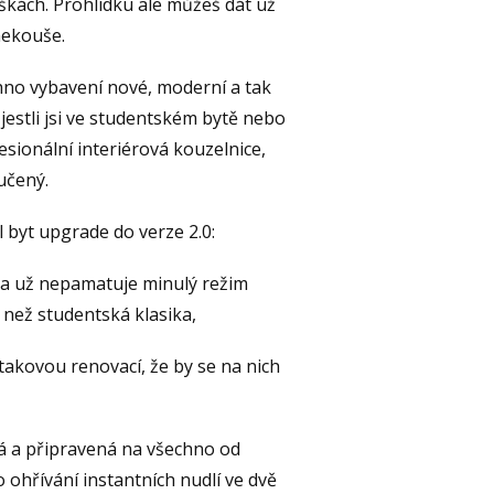
zoškách. Prohlídku ale můžeš dát už
nekouše.
hno vybavení nové, moderní a tak
 jestli jsi ve studentském bytě nebo
fesionální interiérová kouzelnice,
ručený.
byt upgrade do verze 2.0:
na už nepamatuje minulý režim
 než studentská klasika,
 takovou renovací, že by se na nich
vá a připravená na všechno od
 ohřívání instantních nudlí ve dvě