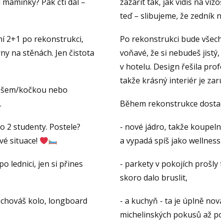
u maminky? Pak čti dál –
zazářit tak, jak vidíš na vi
teď – slibujeme, že zedník 
í 2+1 po rekonstrukci,
Po rekonstrukci bude všec
ny na stěnách. Jen čistota
voňavé, že si nebudeš jistý,
v hotelu. Design řešila pro
takže krásný interiér je za
mošem/kočkou nebo
.
Během rekonstrukce dostal 
 2 studenty. Postele?
- nové jádro, takže koupel
vé situace!
a vypadá spíš jako wellness
 lednici, jen si přines
- parkety v pokojích prošly
skoro dalo bruslit,
 schováš kolo, longboard
- a kuchyň - ta je úplně no
michelinských pokusů až po