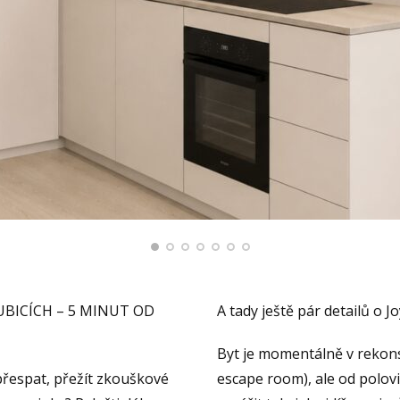
BICÍCH – 5 MINUT OD
A tady ještě pár detailů o J
Byt je momentálně v rekons
řespat, přežít zkouškové
escape room), ale od polov