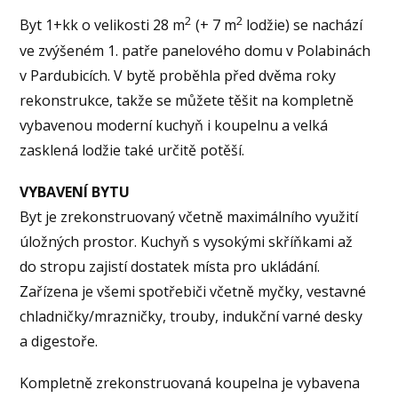
2
2
Byt 1+kk o velikosti 28 m
(+ 7 m
lodžie) se nachází
ve zvýšeném 1. patře panelového domu v Polabinách
v Pardubicích. V bytě proběhla před dvěma roky
rekonstrukce, takže se můžete těšit na kompletně
vybavenou moderní kuchyň i koupelnu a velká
zasklená lodžie také určitě potěší.
VYBAVENÍ BYTU
Byt je zrekonstruovaný včetně maximálního využití
úložných prostor. Kuchyň s vysokými skříňkami až
do stropu zajistí dostatek místa pro ukládání.
Zařízena je všemi spotřebiči včetně myčky, vestavné
chladničky/mrazničky, trouby, indukční varné desky
a digestoře.
Kompletně zrekonstruovaná koupelna je vybavena