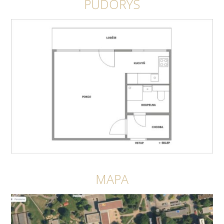
PŮDORYS
MAPA